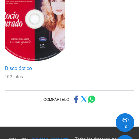
Disco óptico
152
fotos
COMPÁRTELO
10
©2006-2026
www.rociojurado.com
— Todos los derechos reservados