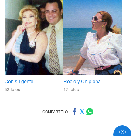
Con su gente
Rocío y Chipiona
52
fotos
17
fotos
COMPÁRTELO