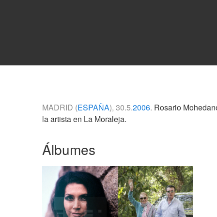
MADRID (
ESPAÑA
), 30.5.
2006
.
Rosario Mohedano, 
la artista en La Moraleja.
Álbumes