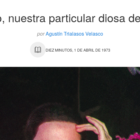
 nuestra particular diosa d
por
Agustín Trialasos Velasco
DIEZ MINUTOS, 1 DE ABRIL DE 1973