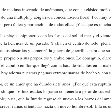
llo de medusa insertado de anémonas, que con su clásico moño 
de una múltiple y abigarrada concentración floral. Por muy be
ores, pero única y por encima de todas ellas. ¡Y es que es much
as playas chipioneras con las forjas del sol, el mar y el vien
de la herencia de un pasado. Y ella en el centro de todo, plen
juicios absurdos y comenzó la guerra de guerrillas para que s
te propicio a sus propósitos y ambiciones. Lo consiguió, clar
l capullo en flor que llegó con la bata de volantes en la male
e hoy adorna nuestras páginas extraordinarias de hecho y con 
 de un amor que ha durado siete años. ¿Por qué esta ruptur
 sin que los interesados lograran contenerla a pesar de sus esf
sible, pues, que la Jurado regrese de nuevo a los brazos del 
crecer ramas orientadas hacía un nuevo hombre-sol. Ella es 