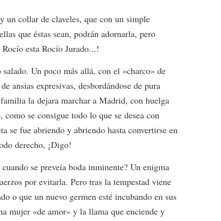
y un collar de claveles, que con un simple
llas que éstas sean, podrán adornarla, pero
a Rocío esta Rocío Jurado...!
to salado. Un poco más allá, con el «charco» de
a de ansias expresivas, desbordándose de pura
u familia la dejara marchar a Madrid, con huelga
o, como se consigue todo lo que se desea con
ta se fue abriendo y abriendo hasta convertirse en
todo derecho, ¡Digo!
a cuando se preveía boda inminente? Un enigma
uerzos por evitarla. Pero tras la tempestad viene
amado o que un nuevo germen esté incubando en sus
una mujer «de amor» y la llama que enciende y