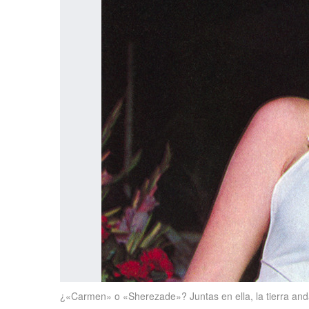
¿«Carmen» o «Sherezade»? Juntas en ella, la tierra anda