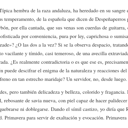
Típica hembra de la raza andaluza, ha heredado en su sangre el
us temperamento, de la española que dicen de Despeñaperros p
ón, por ella cantada, que sus venas son cuerdas de guitarra,
sofisticada por conveniencia, pura por ley, caprichosa o sumis
e»? ¿O las dos a la vez? Si se la observa despacio, tratando 
to vacilante y tímido, casi temeroso, de una avecilla extraviad
ada. ¿Es realmente contradictoria o es que ese es, precisamen
én puede descifrar el enigma de la naturaleza y reacciones de
nfreno en tan estrecho maridaje? Un servidor, no, desde luego.
des, pero también delicadeza y belleza, colorido y fragancia. 
 rebosante de savia nueva, con piel capaz de hacer palidecer d
quebrarse ni doblegarse. Dando el símil castizo, yo diría que
d. Primavera para servir de exaltación y evocación. Primavera 