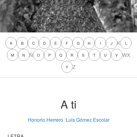
K
A
B
C
D
E
F
G
H
I
J
L
Ñ
W
X
M
N
O
P
Q
R
S
T
U
V
Z
Y
A ti
Honorio Herrero
/
Luis Gómez Escolar
LETRA