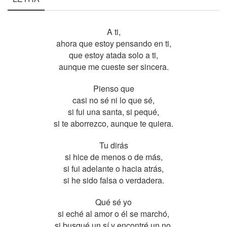
A ti,
ahora que estoy pensando en ti,
que estoy atada solo a ti,
aunque me cueste ser sincera.
Pienso que
casi no sé ni lo que sé,
si fui una santa, si pequé,
si te aborrezco, aunque te quiera.
Tu dirás
si hice de menos o de más,
si fui adelante o hacia atrás,
si he sido falsa o verdadera.
Qué sé yo
si eché al amor o él se marchó,
si busqué un sí y encontré un no,