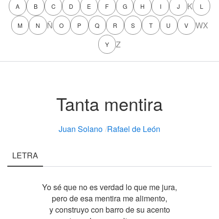
K
A
B
C
D
E
F
G
H
I
J
L
Ñ
W
X
M
N
O
P
Q
R
S
T
U
V
Z
Y
Tanta mentira
Juan Solano
/
Rafael de León
LETRA
Yo sé que no es verdad lo que me jura,
pero de esa mentira me alimento,
y construyo con barro de su acento