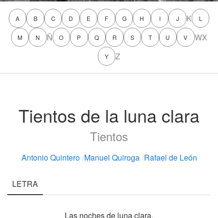
K
A
B
C
D
E
F
G
H
I
J
L
Ñ
W
X
M
N
O
P
Q
R
S
T
U
V
Z
Y
Tientos de la luna clara
Tientos
Antonio Quintero
/
Manuel Quiroga
/
Rafael de León
LETRA
Las noches de luna clara,