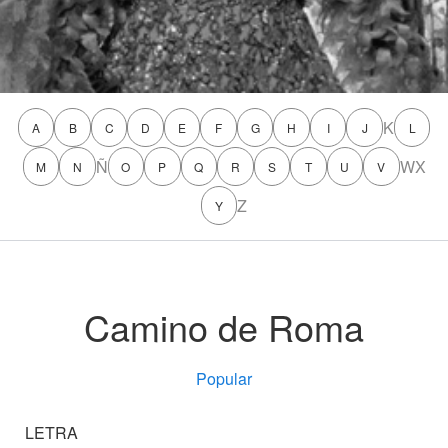
K
A
B
C
D
E
F
G
H
I
J
L
Ñ
W
X
M
N
O
P
Q
R
S
T
U
V
Z
Y
Camino de Roma
Popular
LETRA