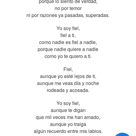
porque lo siento de verdad,
no por temor
ni por razones ya pasadas, superadas.
Yo soy fiel,
fiel a ti,
como nadie es fiel a nadie,
porque nadie quiere a nadie
como yo te quiero a ti.
Fiel,
aunque yo esté lejos de ti,
aunque me veas día y noche
rodeada y acosada.
Yo soy fiel,
aunque te digan
que mil veces me han amado,
aunque yo traiga
algún recuerdo entre mis labios.