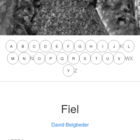
K
A
B
C
D
E
F
G
H
I
J
L
Ñ
W
X
M
N
O
P
Q
R
S
T
U
V
Z
Y
Fiel
David Beigbeder