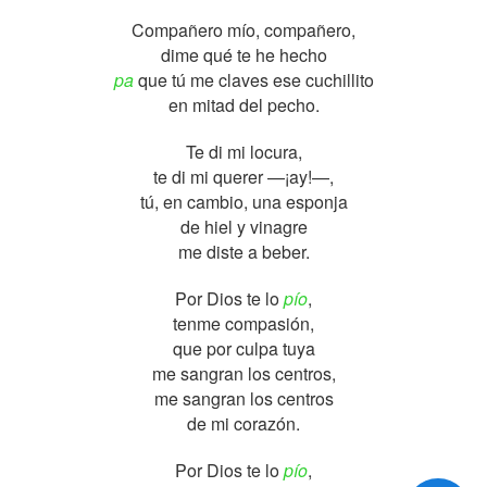
Compañero mío, compañero,
dime qué te he hecho
pa
que tú me claves ese cuchillito
en mitad del pecho.
Te di mi locura,
te di mi querer —¡ay!—,
tú, en cambio, una esponja
de hiel y vinagre
me diste a beber.
Por Dios te lo
pío
,
tenme compasión,
que por culpa tuya
me sangran los centros,
me sangran los centros
de mi corazón.
Por Dios te lo
pío
,