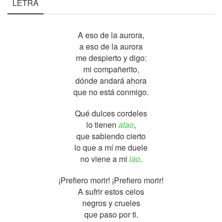
LETRA
A eso de la aurora,
a eso de la aurora
me despierto y digo:
mi compañerito,
dónde andará ahora
que no está conmigo.
Qué dulces cordeles
lo tienen
atao
,
que sabiendo cierto
lo que a mí me duele
no viene a mi
lao
.
¡Prefiero morir! ¡Prefiero morir!
A sufrir estos celos
negros y crueles
que paso por ti.