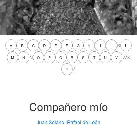
K
A
B
C
D
E
F
G
H
I
J
L
Ñ
W
X
M
N
O
P
Q
R
S
T
U
V
Z
Y
Compañero mío
Juan Solano
/
Rafael de León