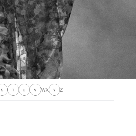
W
X
Z
S
T
U
V
Y