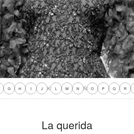
K
Ñ
G
H
I
J
L
M
N
O
P
Q
R
La querida