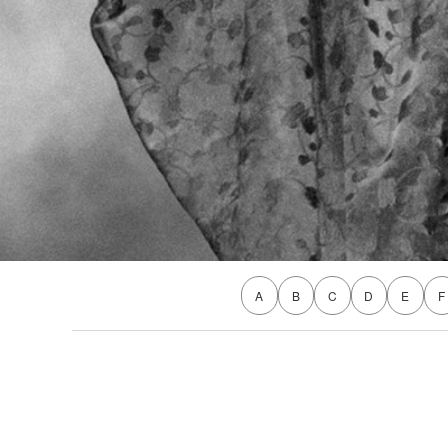
A
B
C
D
E
F