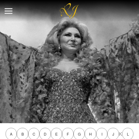
K
A
B
C
D
E
F
G
H
I
J
L