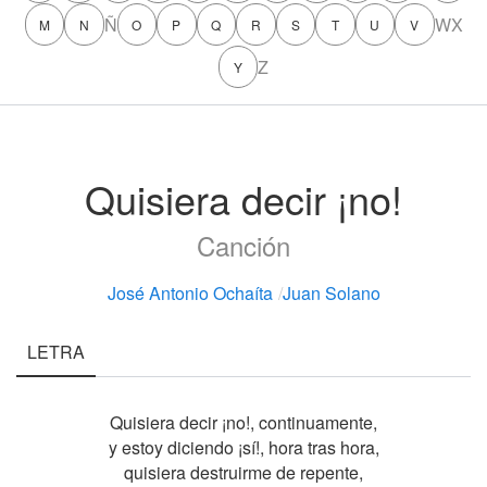
Ñ
W
X
M
N
O
P
Q
R
S
T
U
V
Z
Y
Quisiera decir ¡no!
Canción
José Antonio Ochaíta
/
Juan Solano
LETRA
Quisiera decir ¡no!, continuamente,
y estoy diciendo ¡sí!, hora tras hora,
quisiera destruirme de repente,