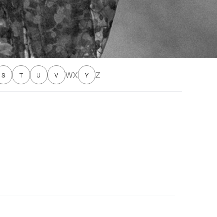
W
X
Z
S
T
U
V
Y