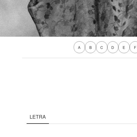
A
B
C
D
E
F
LETRA