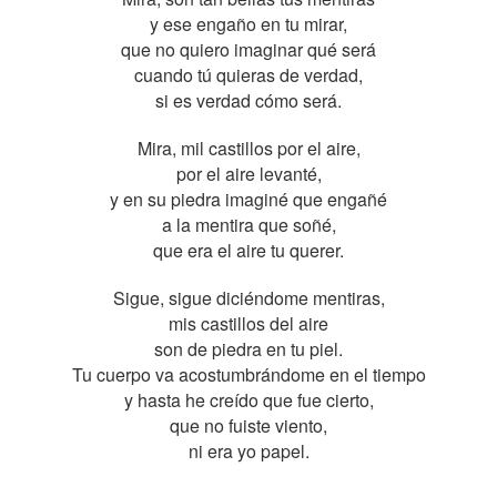
y ese engaño en tu mirar,
que no quiero imaginar qué será
cuando tú quieras de verdad,
si es verdad cómo será.
Mira, mil castillos por el aire,
por el aire levanté,
y en su piedra imaginé que engañé
a la mentira que soñé,
que era el aire tu querer.
Sigue, sigue diciéndome mentiras,
mis castillos del aire
son de piedra en tu piel.
Tu cuerpo va acostumbrándome en el tiempo
y hasta he creído que fue cierto,
que no fuiste viento,
ni era yo papel.