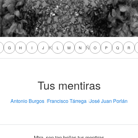
K
Ñ
G
H
I
J
L
M
N
O
P
Q
R
Tus mentiras
Antonio Burgos
/
Francisco Tárrega
/
José Juan Porlán
Mira, son tan bellas tus mentiras