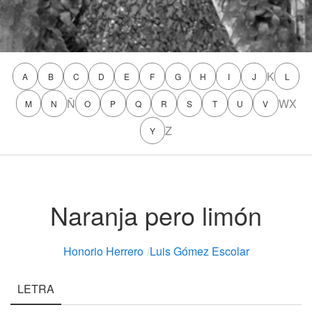
K
A
B
C
D
E
F
G
H
I
J
L
Ñ
W
X
M
N
O
P
Q
R
S
T
U
V
Z
Y
Naranja pero limón
Honorio Herrero
/
Luis Gómez Escolar
LETRA