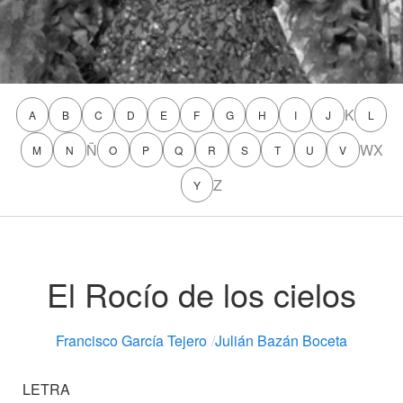
K
A
B
C
D
E
F
G
H
I
J
L
Ñ
W
X
M
N
O
P
Q
R
S
T
U
V
Z
Y
El Rocío de los cielos
Francisco García Tejero
/
Julián Bazán Boceta
LETRA