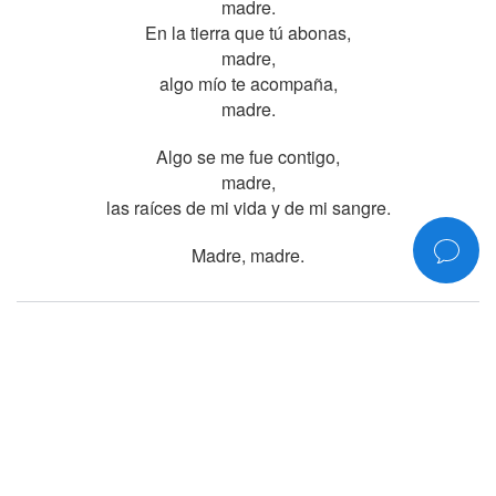
madre.
En la tierra que tú abonas,
madre,
algo mío te acompaña,
madre.
Algo se me fue contigo,
madre,
las raíces de mi vida y de mi sangre.
Madre, madre.
COMPÁRTELO
©2006-2026
www.rociojurado.com
— Todos los derechos reservados
Política de privacidad