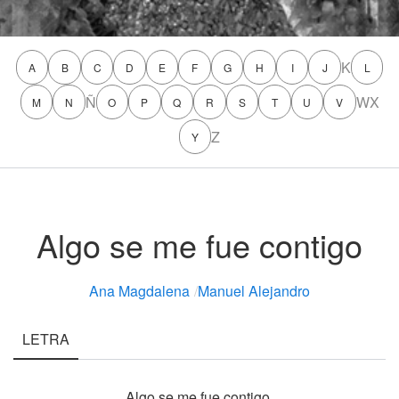
K
A
B
C
D
E
F
G
H
I
J
L
Ñ
W
X
M
N
O
P
Q
R
S
T
U
V
Z
Y
Algo se me fue contigo
Ana Magdalena
/
Manuel Alejandro
LETRA
Algo se me fue contigo,