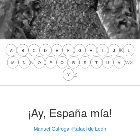
K
A
B
C
D
E
F
G
H
I
J
L
Ñ
W
X
M
N
O
P
Q
R
S
T
U
V
Z
Y
¡Ay, España mía!
Manuel Quiroga
/
Rafael de León