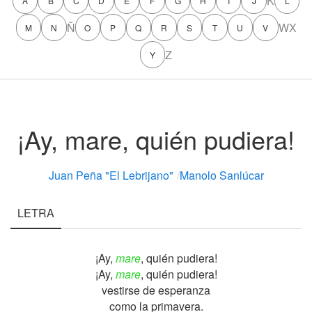
K
A
B
C
D
E
F
G
H
I
J
L
Ñ
W
X
M
N
O
P
Q
R
S
T
U
V
Z
Y
¡Ay, mare, quién pudiera!
Juan Peña "El Lebrijano"
/
Manolo Sanlúcar
LETRA
¡Ay,
mare
, quién pudiera!
¡Ay,
mare
, quién pudiera!
vestirse de esperanza
como la primavera.