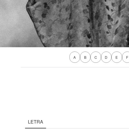
A
B
C
D
E
F
LETRA