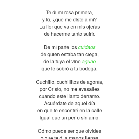
Te di mi rosa primera,
y tú, ¿qué me diste a mí?
La flor que va en mis ojeras
de hacerme tanto sufrir.
De mi parte los
cuidaos
de quien estaba tan ciega,
de la tuya el vino
aguao
que le sobró a tu bodega.
Cuchillo, cuchillitos de agonía,
por Cristo, no me avasalles
cuando este llanto derramo.
Acuérdate de aquel día
en que te encontré en la calle
igual que un perro sin amo.
Cómo puede ser que olvides
lo que te di a manos llenas,