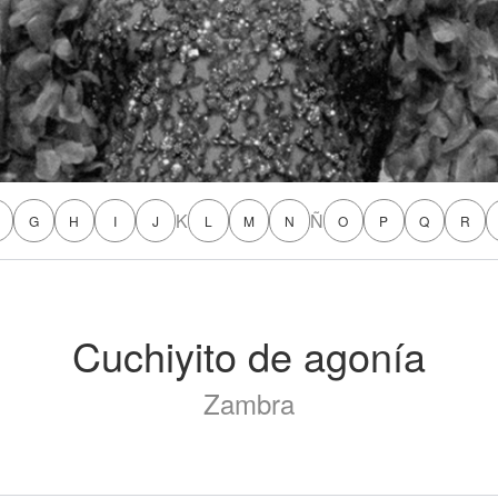
K
Ñ
G
H
I
J
L
M
N
O
P
Q
R
Cuchiyito de agonía
Zambra