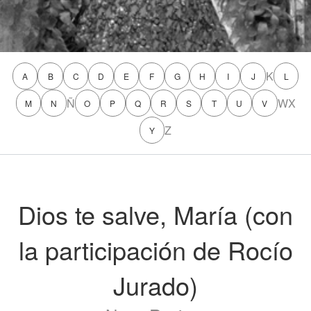
K
A
B
C
D
E
F
G
H
I
J
L
Ñ
W
X
M
N
O
P
Q
R
S
T
U
V
Z
Y
Dios te salve, María (con
la participación de Rocío
Jurado)