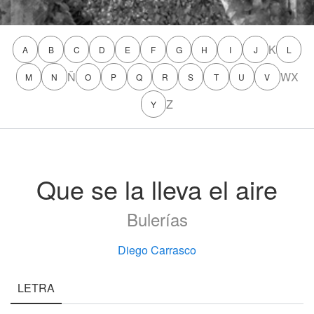
K
A
B
C
D
E
F
G
H
I
J
L
Ñ
W
X
M
N
O
P
Q
R
S
T
U
V
Z
Y
Que se la lleva el aire
Bulerías
Diego Carrasco
LETRA