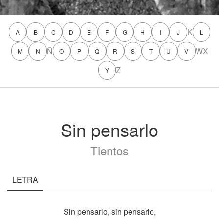
K
A
B
C
D
E
F
G
H
I
J
L
Ñ
W
X
M
N
O
P
Q
R
S
T
U
V
Z
Y
Sin pensarlo
Tientos
LETRA
Sin pensarlo, sin pensarlo,