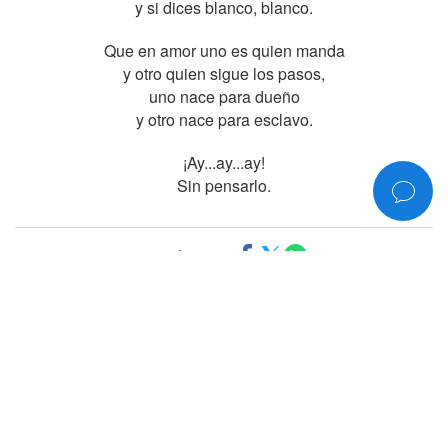
y si dices blanco, blanco.
Que en amor uno es quien manda
y otro quien sigue los pasos,
uno nace para dueño
y otro nace para esclavo.
¡Ay...ay...ay!
Sin pensarlo.
COMPÁRTELO
©2006-2026
www.rociojurado.com
— Todos los derechos reservados
Política de privacidad
Versión 1.8